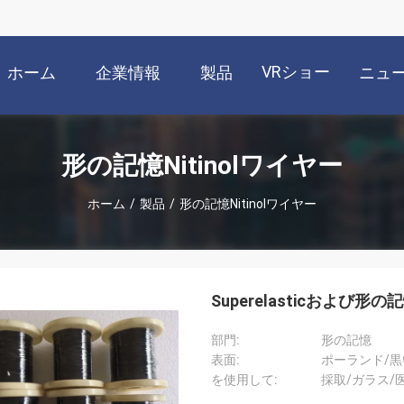
VRショー
ホーム
企業情報
製品
ニュ
形の記憶Nitinolワイヤー
ホーム
/
製品
/
形の記憶Nitinolワイヤー
Superelasticおよび形の記憶
部門:
形の記憶
表面:
ポーランド/黒
を使用して:
採取/ガラス/