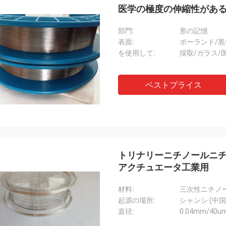
医学の極度の伸縮性があるN
部門:
形の記憶
表面:
ポーランド/黒
を使用して:
採取/ガラス/
ベストプライス
トリナリーニチノールニチ
アクチュエータ工業用
材料:
三次性ニチノ
起源の場所:
シャンシ (中国
直径:
0.04mm/40