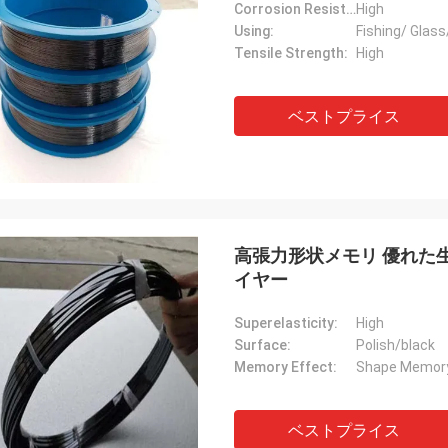
Corrosion Resistance:
High
Using:
Fishing/ Glass
Tensile Strength:
High
ベストプライス
高張力形状メモリ 優れた
イヤー
Superelasticity:
High
Surface:
Polish/black
Memory Effect:
Shape Memor
ベストプライス