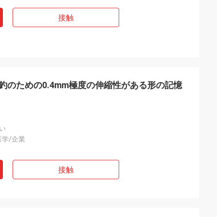
接触
35mmの釣のための0.4mm極度の伸縮性がある形の記憶
い
医学/企業
接触