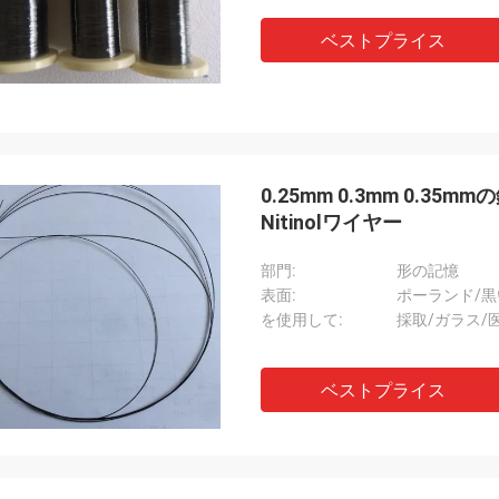
ベストプライス
0.25mm 0.3mm 0.
Nitinolワイヤー
部門:
形の記憶
表面:
ポーランド/黒
を使用して:
採取/ガラス/
ベストプライス