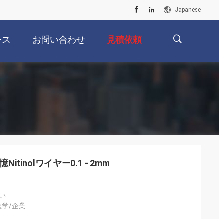
Japanese
ース
お問い合わせ
見積依頼
描
述
Nitinolワイヤー0.1 - 2mm
い
医学/企業