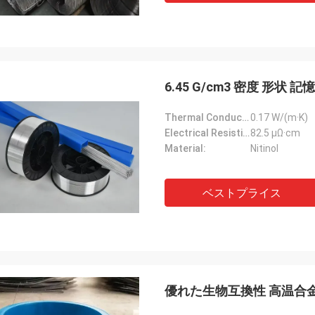
6.45 G/cm3 密度 形状 
Thermal Conductivity:
0.17 W/(m·K)
Electrical Resistivity:
82.5 μΩ·cm
Material:
Nitinol
ベストプライス
優れた生物互換性 高温合