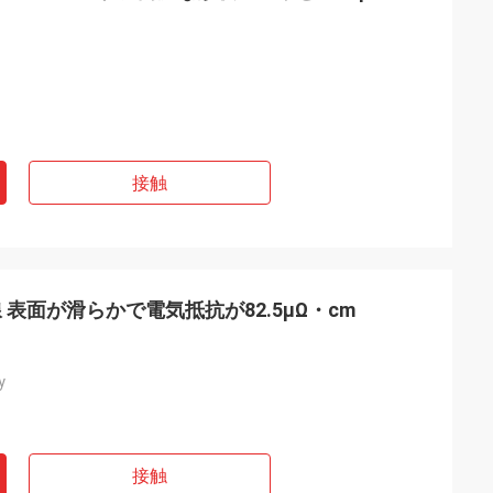
接触
表面が滑らかで電気抵抗が82.5μΩ・cm
y
接触