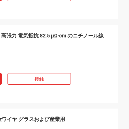
記憶 高張力 電気抵抗 82.5 μΩ·cm のニチノール線
接触
金ワイヤ グラスおよび産業用