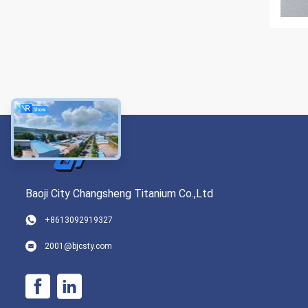
Baoji City Changsheng Titanium Co.,Ltd
+8613092919327
2001@bjcsty.com