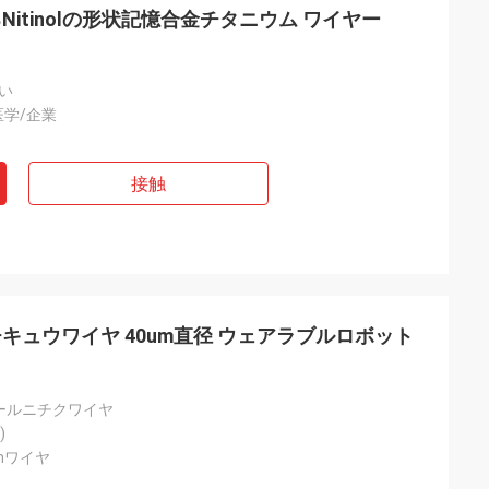
itinolの形状記憶合金チタニウム ワイヤー
い
医学/企業
接触
キュウワイヤ 40um直径 ウェアラブルロボット
ールニチクワイヤ
)
umワイヤ