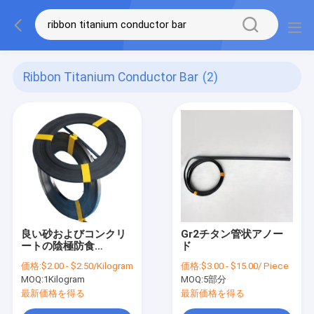
Ribbon Titanium Conductor Bar
(2)
良い砂およびコンクリ
Gr2チタン管状アノー
ートの陰極防食
ド
（ICCP）のためのチタ
価格:
$2.00 - $2.50/Kilogram
価格:
$3.00 - $15.00/ Piece
ニウムのリボンの陽極
MOQ:
1Kilogram
MOQ:
5部分
6.35x0.635mm
最新価格を得る
最新価格を得る