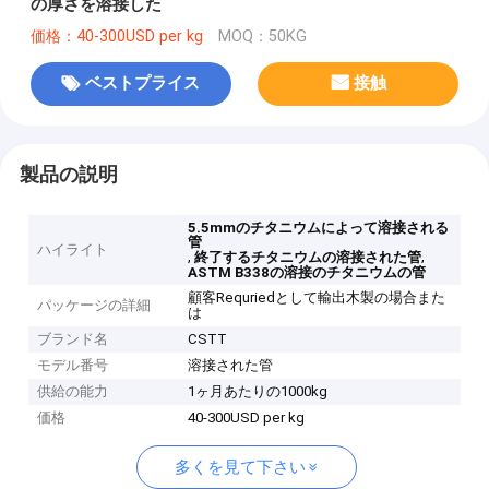
の厚さを溶接した
価格：40-300USD per kg
MOQ：50KG
ベストプライス
接触
製品の説明
5.5mmのチタニウムによって溶接される
管
ハイライト
,
,
終了するチタニウムの溶接された管
ASTM B338の溶接のチタニウムの管
顧客Requriedとして輸出木製の場合また
パッケージの詳細
は
ブランド名
CSTT
モデル番号
溶接された管
供給の能力
1ヶ月あたりの1000kg
価格
40-300USD per kg
多くを見て下さい