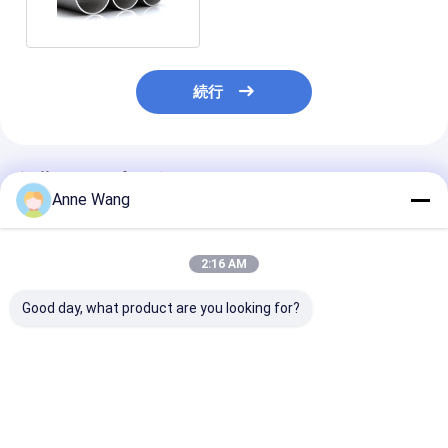
続行
推薦されたプロダクト
Anne Wang
2:16 AM
Good day, what product are you looking for?
チタニウムgr1は重い
焼却式 GR5 ASTM
ASME B36 に
wallthicknessの管
B862 タイタン製 圧迫
アニールチタン
ASTM B338のチタニ
容器用 タイタン製 溶接
のカスタム長さ
ウムの管を溶接した
管
ベストプライス
ベストプライス
ベストプラ