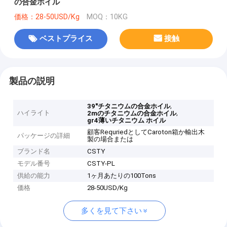
の合金ホイル
価格：28-50USD/Kg
MOQ：10KG
ベストプライス
接触
製品の説明
,
39"チタニウムの合金ホイル
ハイライト
,
2mのチタニウムの合金ホイル
gr4薄いチタニウム ホイル
顧客RequriedとしてCaroton箱か輸出木
パッケージの詳細
製の場合または
ブランド名
CSTY
モデル番号
CSTY-PL
供給の能力
1ヶ月あたりの100Tons
価格
28-50USD/Kg
多くを見て下さい