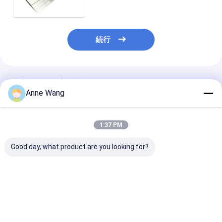
続行
推薦されたプロダクト
Anne Wang
1:37 PM
Good day, what product are you looking for?
AMST B265 チタン合
熱交換器ASTM B265
タイタンプレー
金シート熱交換器 グレ
のためのチタニウムの
換器 航空宇宙
ード 2 Ti 6al 4v Gr5
熱交換器の版のチタニ
力容器
ウム シート
ベストプライス
ベストプライス
ベストプラ