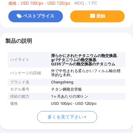
価格：USD 100/pc - USD 120/pc
MOQ：1 PC
ベストプライス
接触
製品の説明
,
滑らかにされたチタニウムの熱交換器
ハイライト
,
gr7チタニウムの熱交換器
Q235プールの熱交換器のチタニウム
外で中包まれる柔らかいフィルム輸出標
パッケージの詳細
準的な木枠。
ブランド名
Changsheng
モデル番号
チタン鋼複合管板
供給の能力
1ヶ月あたりの30トン
価格
USD 100/pc - USD 120/pc
多くを見て下さい