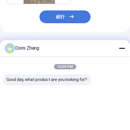
続行
推薦されたプロダクト
Doris Zhang
10:09 PM
Good day, what product are you looking for?
TTMチタン熱交換器で
ASTM B338 Gr.2 タイ
化学エネルギー
サーバー冷却システム
タンシームレスチュー
の定製チタン熱
をアップグレード
ブサイズ
双管構造
19.05*0.9*4500mm
交換器具用
ベストプライス
ベストプライス
ベストプラ