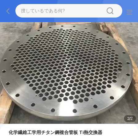
2
/
2
化学繊維工学用チタン鋼複合管板 Ti熱交換器