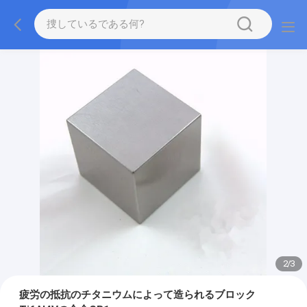
2
/
3
疲労の抵抗のチタニウムによって造られるブロック