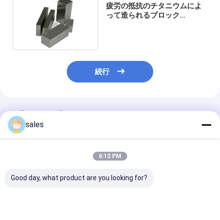
疲労の抵抗のチタニウムによ
って造られるブロック
Ti6Al4Vの合金GR1
続行
推薦されたプロダクト
sales
6:12 PM
Good day, what product are you looking for?
チタンテントペグ TC4
精密チタン鍛造部品 航
厳格な航空宇宙
頑丈 軽量 V字型
空宇宙医療および産業
および医療産業