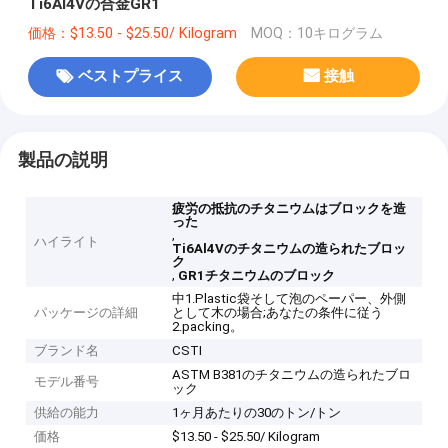
Ti6Al4Vの合金GR1
価格：$13.50 - $25.50/ Kilogram
MOQ：10キログラム
ベストプライス
接触
製品の説明
疲労の抵抗のチタニウムはブロックを造
った
,
ハイライト
Ti6Al4Vのチタニウムの造られたブロッ
ク
,
GR1チタニウムのブロック
中1.Plastic袋そして泡のペーパー、外側
パッケージの詳細
として木の場合;あなたの条件に従う
2.packing。
ブランド名
CSTI
ASTM B381のチタニウムの造られたブロ
モデル番号
ック
供給の能力
1ヶ月あたりの30のトン/トン
価格
$13.50 - $25.50/ Kilogram