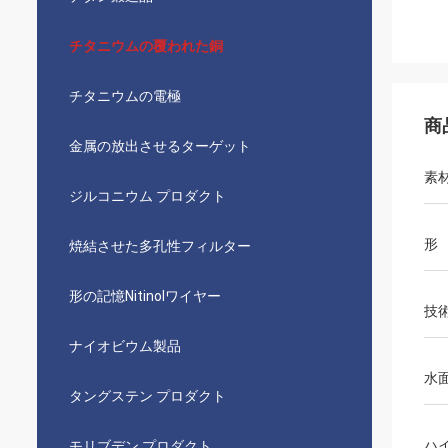
チタニウムの覆われた銅
チタニウムの電極
商
金属の放出させるターゲット
素
ジルコニウム プロダクト
形
焼結させた多孔性フィルター
形の記憶Nitinolワイヤー
技
ナイオビウム製品
水
タングステン プロダクト
ハ
モリブデン プロダクト