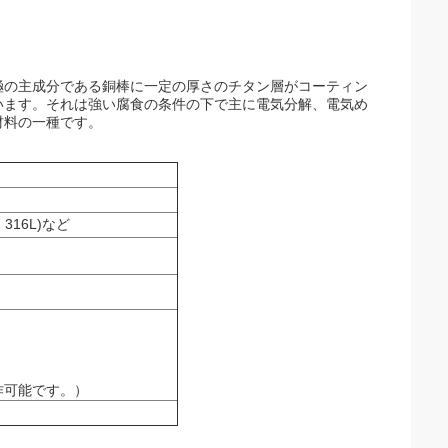
極の主成分である銅棒に一定の厚さのチタン層がコーティン
います。それは強い腐食の条件の下で主に電気分解、電気め
材料の一種です。
16L)など
作可能です。）