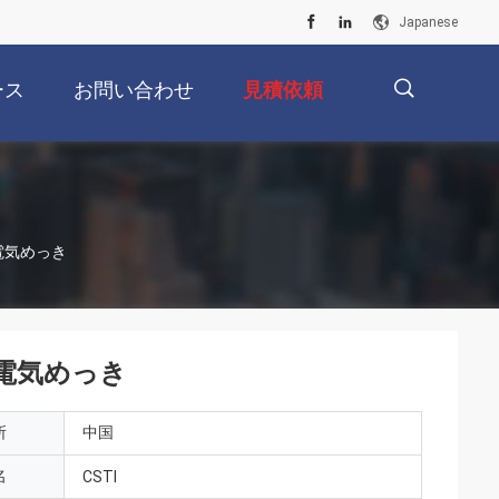
Japanese
ース
お問い合わせ
見積依頼
描
解電気めっき
述
電解電気めっき
所
中国
名
CSTI