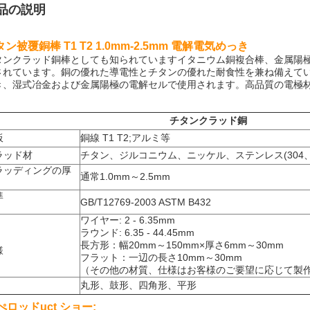
品の説明
ン被覆銅棒 T1 T2 1.0mm-2.5mm 電解電気めっき
タンクラッド銅棒
としても知られています
イタニウム銅複合棒、金属陽
されています。銅の優れた導電性とチタンの優れた耐食性を兼ね備えて
き、湿式冶金および金属陽極の電解セルで使用されます。高品質の電極
チタンクラッド銅
板
銅線 T1 T2;アルミ等
ラッド材
チタン、ジルコニウム、ニッケル、ステンレス(304、3
ラッディングの厚
通常1.0mm～2.5mm
準
GB/T12769-2003 ASTM B432
ワイヤー: 2 - 6.35mm
ラウンド: 6.35 - 44.45mm
長方形：幅20mm～150mm×厚さ6mm～30mm
様
フラット：一辺の長さ10mm～30mm
（その他の材質、仕様はお客様のご要望に応じて製
丸形、鼓形、四角形、平形
 ぺ
ロッド
uct ショー: