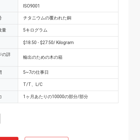
ISO9001
号
チタニウムの覆われた銅
数量
5キログラム
$18.50 - $27.50/ Kilogram
ジの詳
輸出のための木の箱
間
5~7の仕事日
T/T、L/C
力
1ヶ月あたりの10000の部分/部分