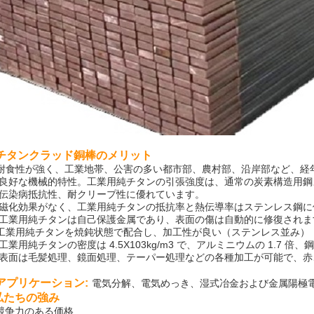
. チタンクラッド銅棒のメリット
1)耐食性が強く、工業地帯、公害の多い都市部、農村部、沿岸部など、
2) 良好な機械的特性。工業用純チタンの引張強度は、通常の炭素構造用
3) 伝染病抵抗性、耐クリープ性に優れています。
4) 磁化効果がなく、工業用純チタンの抵抗率と熱伝導率はステンレス鋼
5) 工業用純チタンは自己保護金属であり、表面の傷は自動的に修復されま
6)工業用純チタンを焼鈍状態で配合し、加工性が良い（ステンレス並み）
) 工業用純チタンの密度は 4.5X103kg/m3 で、アルミニウムの 1.7 倍
8) 表面は毛髪処理、鏡面処理、テーパー処理などの各種加工が可能で、
. アプリケーション:
電気分解、電気めっき、湿式冶金および金属陽極
私たちの
強み
 競争力のある価格