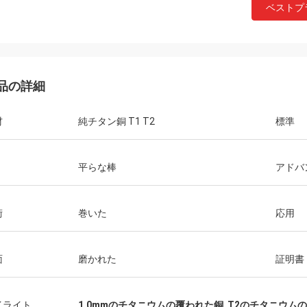
ベストプ
品の詳細
材
純チタン銅 T1 T2
標準
平らな棒
アドバ
術
巻いた
応用
面
磨かれた
証明書
イライト
1.0mmのチタニウムの覆われた銅
,
T2のチタニウム