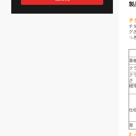
製
チタ
チ
グ
っ
基
ク
ク
さ
標
仕
形
2: