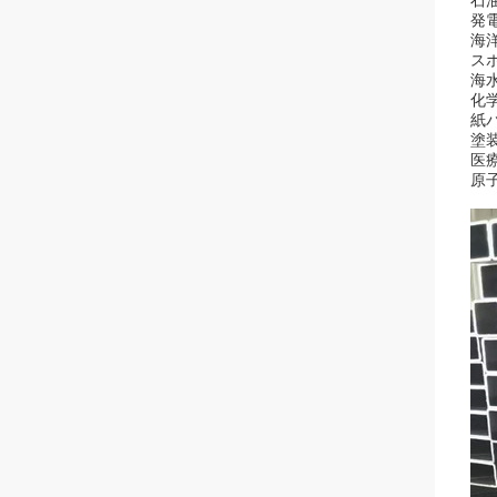
石
発
海
ス
海
化
紙
塗
医
原