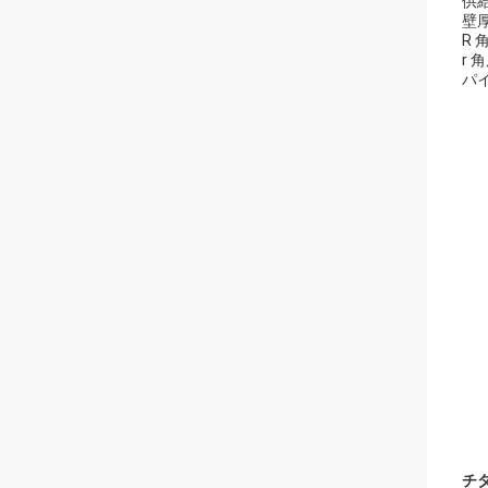
供給
壁厚
R 角
r 
パ
チ