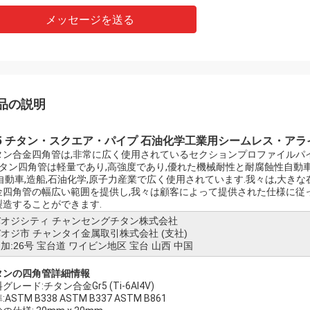
メッセージを送る
品の説明
r5 チタン・スクエア・パイプ 石油化学工業用シームレス・ア
タン合金四角管は,非常に広く使用されているセクションプロファイルパイ
チタン四角管は軽量であり,高強度であり,優れた機械耐性と耐腐蝕性自動車
,自動車,造船,石油化学,原子力産業で広く使用されています.我々は,大
金四角管の幅広い範囲を提供し,我々は顧客によって提供された仕様に従って
製造することができます.
バオジシティ チャンセングチタン株式会社
オジ市 チャンタイ金属取引株式会社 (支社)
加:26号 宝台道 ワイビン地区 宝台 山西 中国
タンの四角管
詳細情報
グレード:チタン合金Gr5 (Ti-6Al4V)
:ASTM B338 ASTM B337 ASTM B861