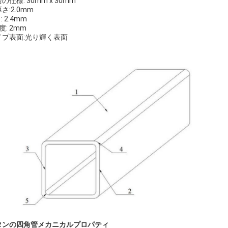
の仕様: 30mm x 30mm
さ:2.0mm
: 2.4mm
角度: 2mm
イプ表面:光り輝く表面
タンの四角管
メカニカルプロパティ