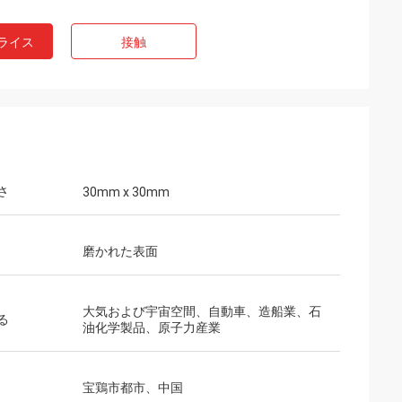
ライス
接触
さ
30mm x 30mm
磨かれた表面
大気および宇宙空間、自動車、造船業、石
る
油化学製品、原子力産業
宝鶏市都市、中国