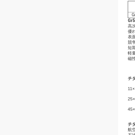
Gr
高
優
表
競
短
軽量
磁
チ
11
25
45
チ
航