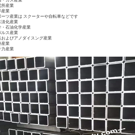
油・ガス産業
電所産業
洋産業
ポーツ産業は スクーターや自転車などです
水淡化産業
学・石油化学産業
パルス産業
装およびアノダイスング産業
療産業
子力産業