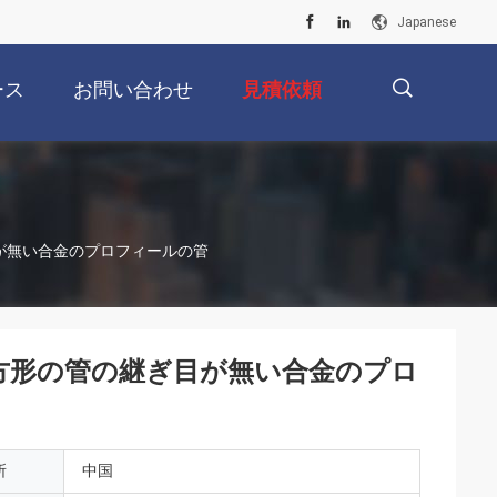
Japanese
ース
お問い合わせ
見積依頼
描
が無い合金のプロフィールの管
述
方形の管の継ぎ目が無い合金のプロ
所
中国