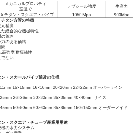
メカニカルプロパティ
テブシール強度
生産力
室温で
Gr5 チタン・スクエア・パイプ
1050 Mpa
900Mpa
5 チタン方管の特徴
次元精度
れた総合的な機械特性
面の荒さ
争力のある価格
期間
,高強度,耐腐蝕性
性でない
タン・スカールパイプ
通常の仕様
×11mm 15×15mm 16×16mm 20×20mm 22×22mm オーバーライン
×25mm 26×26mm 30×30mm 35×35mm 40×40mm サイズ
×45mm 50×50mm 60×60mm 85×85mm 150×150mm オーダーメイド
タン・スクエア・チューブ
産業用用途
空機の水力システム