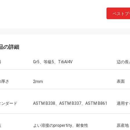
ベストプ
品の詳細
料
Gr5、等級5、Ti6Al4V
辺の長
の厚さ
表面
2mm
タンダード
ASTM B338、ASTM B337、ASTM B861
適用す
点
よい溶接のpropertity、耐食性
原産地