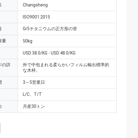
名
Changsheng
ISO9001:2015
号
Gr5チタニウムの正方形の管
数量
50kg
USD 38.0/KG - USD 48.0/KG
ジの詳
外で中包まれる柔らかいフィルム輸出標準的
な木枠。
間
3～5営業日
L/C、T/T
力
月産30トン