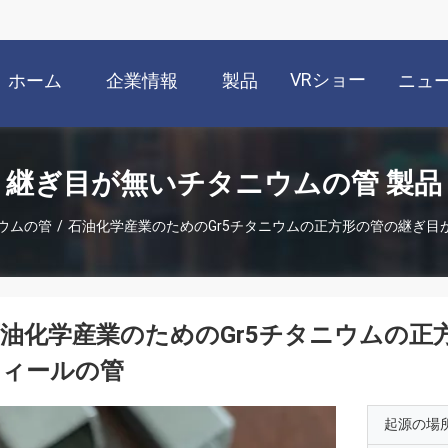
VRショー
ホーム
企業情報
製品
ニュ
継ぎ目が無いチタニウムの管 製品
ウムの管
/
石油化学産業のためのGr5チタニウムの正方形の管の継ぎ目
油化学産業のためのGr5チタニウムの正
フィールの管
起源の場