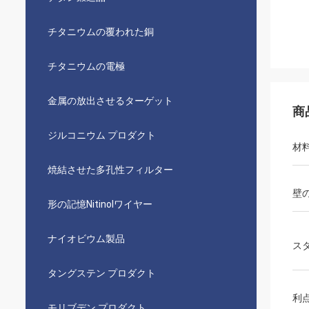
チタニウムの覆われた銅
チタニウムの電極
金属の放出させるターゲット
商
ジルコニウム プロダクト
材
焼結させた多孔性フィルター
壁
形の記憶Nitinolワイヤー
ナイオビウム製品
ス
タングステン プロダクト
利
モリブデン プロダクト