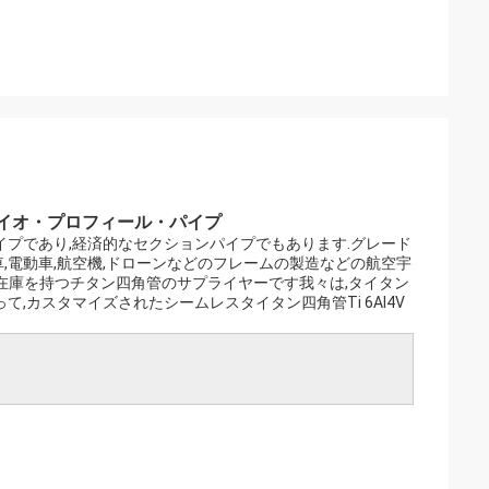
ライオ・プロフィール・パイプ
プであり,経済的なセクションパイプでもあります.グレード
,電動車,航空機,ドローンなどのフレームの製造などの航空宇
きな在庫を持つチタン四角管のサプライヤーです我々は,タイタン
,カスタマイズされたシームレスタイタン四角管Ti 6Al4V