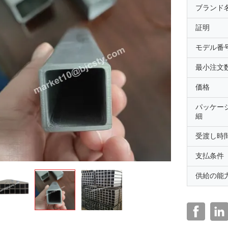
ブランド
証明
モデル番
最小注文
価格
パッケー
細
受渡し時
支払条件
供給の能