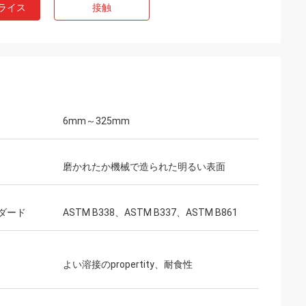
ライス
接触
6mm～325mm
磨かれたか機械で造られた明るい表面
ダード
ASTM B338、ASTM B337、ASTM B861
よい溶接のpropertity、耐食性