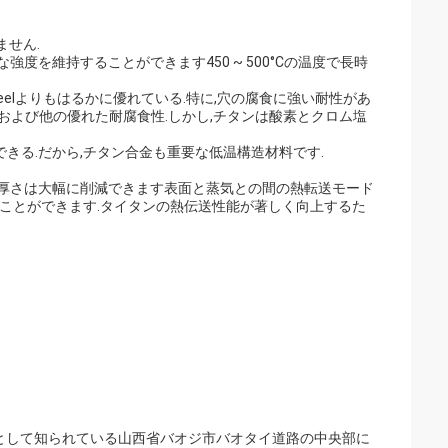
ません.
度を維持することができます450 ~ 500°Cの温度で長時
steelよりもはるかに優れている.特に,穴の腐食に強い耐性があ
酸,および他の優れた耐腐食性.しかし,チタンは酸素とクロム塩
きる.だから,チタン合金も重要な低温構造材料です.
の厚さは大幅に削減できます表面と蒸気との間の熱転送モード
すことができます.タイタンの熱伝送性能が著しく向上するた
ン谷"として知られている山西省バオジ市バオタイ道路の中央部に