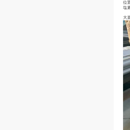
位
塩
大直