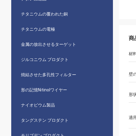
チタニウムの覆われた銅
チタニウムの電極
商
金属の放出させるターゲット
材
ジルコニウム プロダクト
壁
焼結させた多孔性フィルター
形の記憶Nitinolワイヤー
形
ナイオビウム製品
適
タングステン プロダクト
モリブデン プロダクト