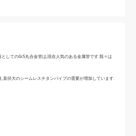
としてのGr5丸合金管は,現在人気のある金属管です.我々は
性,直径大のシームレスチタンパイプの需要が増加しています.