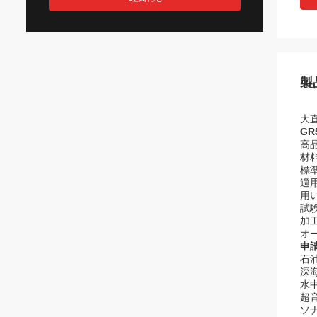
製
大
GR
高
材料:
標準
適用
用
試
加工
オ
申
石
深
水
超
ソ