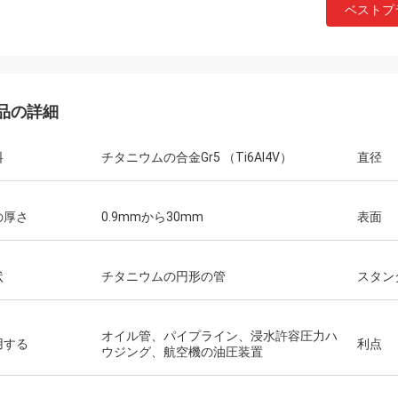
ベストプ
品の詳細
料
チタニウムの合金Gr5 （Ti6Al4V）
直径
の厚さ
0.9mmから30mm
表面
状
チタニウムの円形の管
スタン
オイル管、パイプライン、浸水許容圧力ハ
用する
利点
ウジング、航空機の油圧装置