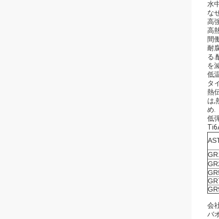
水
な
高強
高
間働
耐腐
る
を
低
タ
熱
は
め.
低
Ti
A
GR
GR
GR
GR
GR
会社
バ