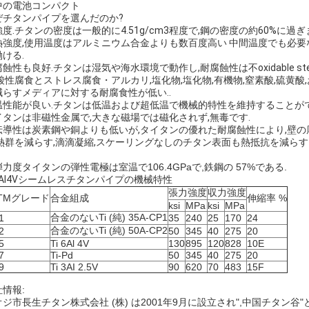
中の電池コンパクト
ぜチタンパイプを選んだのか?
度.チタンの密度は一般的に4.51g/cm3程度で,鋼の密度の約60%に過ぎ
熱強度,使用温度はアルミニウム合金よりも数百度高い 中間温度でも必要な強
ける.
蝕性も良好.チタンは湿気や海水環境で動作し,耐腐蝕性は不oxidable 
.酸性腐食とストレス腐食・アルカリ,塩化物,塩化物,有機物,窒素酸,硫黄
減らすメディアに対する耐腐食性が低い..
温性能が良い.チタンは低温および超低温で機械的特性を維持することがで
イタンは非磁性金属で,大きな磁場では磁化されず,無毒です.
伝導性は炭素鋼や銅よりも低いが,タイタンの優れた耐腐蝕性により,壁
,熱群を減らす,滴滴凝縮,スケーリングなしのチタン表面も熱抵抗を減ら
弾力度
タイタンの弾性電極は室温で106.4GPaで,鉄鋼の 57%である.
6Al4Vシームレスチタンパイプの機械特性
張力強度
収力強度
STMグレード
合金組成
伸縮率 %
ksi
MPa
ksi
MPa
合金のないTi (純) 35A-CP1
1
35
240
25
170
24
合金のないTi (純) 50A-CP2
2
50
345
40
275
20
5
Ti 6Al 4V
130
895
120
828
10E
7
Ti-Pd
50
345
40
275
20
9
Ti 3AI 2.5V
90
620
70
483
15F
情報:
オジ市長生チタン株式会社 (株) は2001年9月に設立され",中国チタ