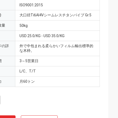
ISO9001:2015
号
大口径Ti6Al4Vシームレスチタンパイプ Gr.5
数量
50kg
USD 25.0/KG - USD 35.0/KG
ジの詳
外で中包まれる柔らかいフィルム輸出標準的
な木枠。
間
3～5営業日
L/C、T/T
力
月60トン