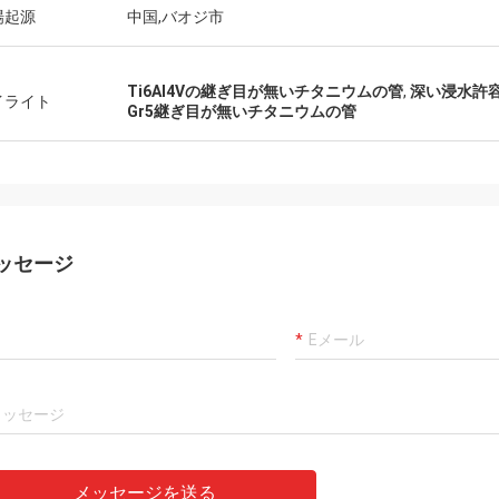
場起源
中国,バオジ市
Ti6Al4Vの継ぎ目が無いチタニウムの管
,
深い浸水許
イライト
Gr5継ぎ目が無いチタニウムの管
ッセージ
メッセージを送る