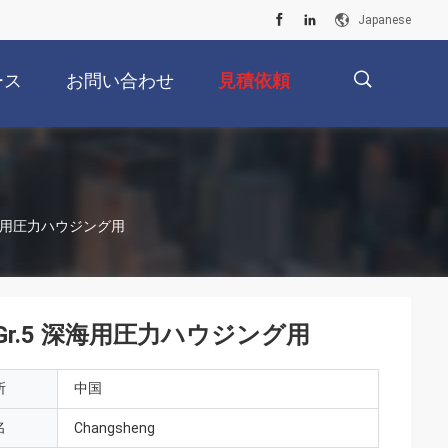
Japanese
ース
お問い合わせ
見積依頼
描
 深海用圧力ハウジング用
述
 Gr.5 深海用圧力ハウジング用
所
中国
名
Changsheng