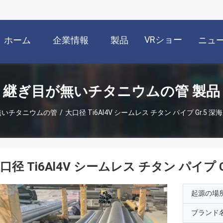
VRショー
ホーム
企業情報
製品
ニュ
継ぎ目が無いチタニウムの管 製品
無いチタニウムの管
/
大口径 Ti6Al4V シームレス チタン パイプ Gr.5
口径 Ti6Al4V シームレス チタン パイプ
起源の場
ブランド