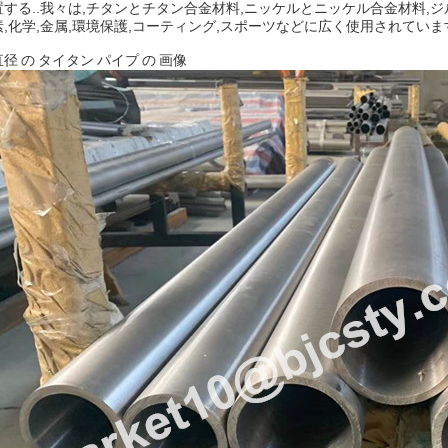
置する..我々は,チタンとチタン合金材料,ニッケルとニッケル合金材料,
素,化学,金属,環境保護,コーティング,スポーツなどに広く使用されていま
径 の タイタン パイプ の 画像