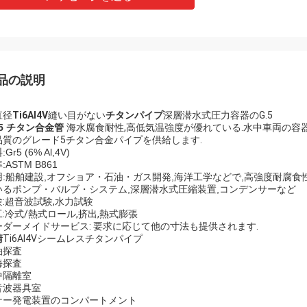
品の説明
直径
Ti6Al4V
縫い目がない
チタンパイプ
深層潜水式圧力容器のG.5
5 チタン合金管
海水腐食耐性,高低気温強度が優れている.水中車両の容器
品質のグレード5チタン合金パイプを供給します.
Gr5 (6% Al,4V)
:ASTM B861
:
船舶建設,オフショア・石油・ガス開発,海洋工学などで,高強度耐腐食
いる
ポンプ・バルブ・システム,深層潜水式圧縮装置,コンデンサーなど
験:超音波試験,水力試験
:冷式/熱式ロール,挤出,熱式膨張
ーダーメイドサービス: 要求に応じて他の寸法も提供されます.
請
Ti6Al4Vシームレスチタンパイプ
油探査
海探査
中隔離室
音波器具室
ナー発電装置のコンパートメント