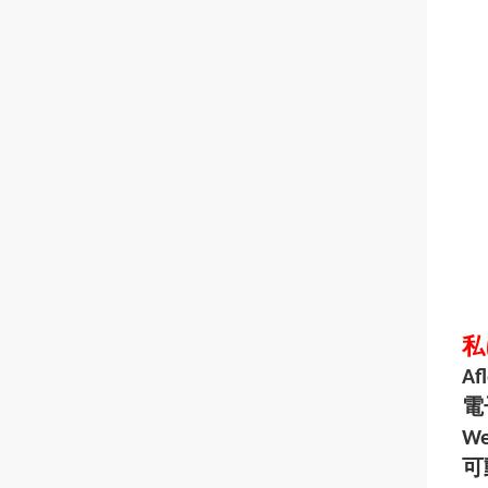
私
Af
電子
We
可動