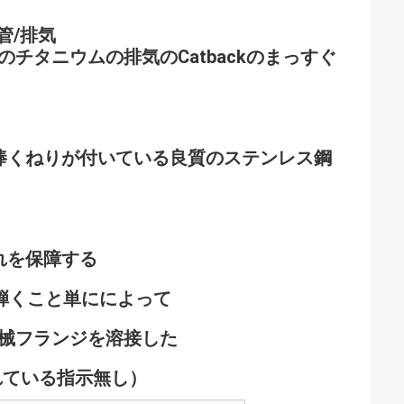
管/排気
機構のチタニウムの排気のCatbackのまっすぐ
棒くねりが付いている良質のステンレス鋼
流れを保障する
ッチを弾くこと単にによって
機械フランジを溶接した
含まれている指示無し）