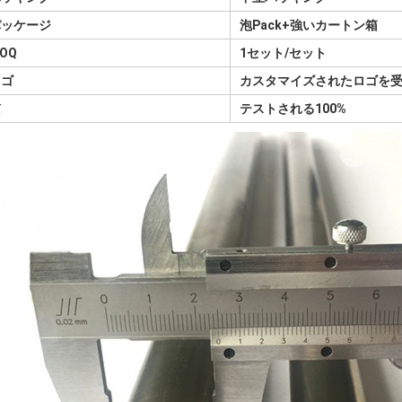
パッケージ
泡Pack+強いカートン箱
OQ
1セット/セット
ロゴ
カスタマイズされたロゴを
質
テストされる100%