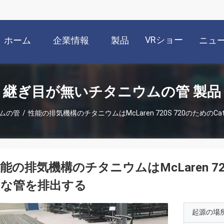
VRショー
ホーム
企業情報
製品
ニュ
継ぎ目が無いチタニウムの管 製品
ムの管
/
性能の排気機構のチタニウムはMcLaren 720S 720のためのC
能の排気機構のチタニウムはMcLaren 720
ぐな管を排出する
起源の場