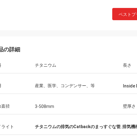
ベストプ
品の詳細
料
チタニウム
長さ
用
産業、医学、コンデンサー、等
Inside
の直径
壁厚さ
3-508mm
イライト
チタニウムの排気のCatbackのまっすぐな管
,
排気機構