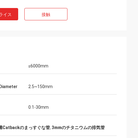
ライス
接触
≤6000mm
 Diameter
2.5~150mm
0.1-30mm
Catbackのまっすぐな管
,
3mmのチタニウムの排気管