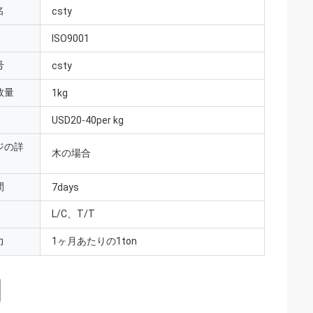
名
csty
ISO9001
号
csty
数量
1kg
USD20-40per kg
ジの詳
木の場合
間
7days
L/C、T/T
力
1ヶ月あたりの1ton