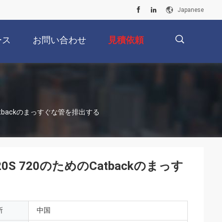
Japanese
ース
お問い合わせ
見積依頼
描
atbackのまっすぐな管を排出する
述
S 720のためのCatbackのまっす
所
中国