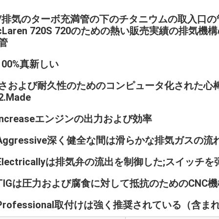
/排気のターボ充満管の下のチタニウムの取入口の
cLaren 720S 720のための熱い販売実績の排気
管
.100%真新しい
さおよび耐久性のためのコンピュータ化された心
2.Made
.Increaseエンジンの出力および効率
.Aggressive深く健全な間は滑らかな排気ガスの
.Electricallyは排気弁の流出を制御した;スイ
.TIGは圧力および腐食に対して抵抗のためのCNC
.Professional取付けは強く推奨されている（