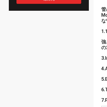
管
M
な
1
強
の
3
4
5
6
7