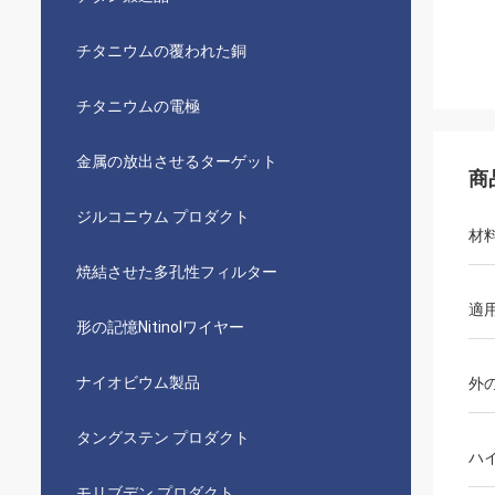
チタニウムの覆われた銅
チタニウムの電極
金属の放出させるターゲット
商
ジルコニウム プロダクト
材
焼結させた多孔性フィルター
適
形の記憶Nitinolワイヤー
ナイオビウム製品
外
タングステン プロダクト
ハ
モリブデン プロダクト