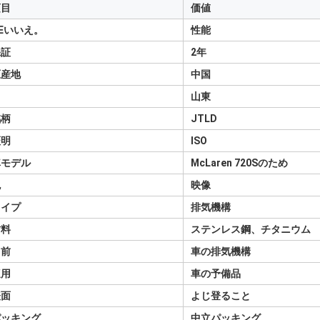
項目
価値
Eいいえ。
性能
保証
2年
原産地
中国
山東
銘柄
JTLD
証明
ISO
車モデル
McLaren 720Sのため
色
映像
タイプ
排気機構
材料
ステンレス鋼、チタニウム
名前
車の排気機構
適用
車の予備品
表面
よじ登ること
パッキング
中立パッキング