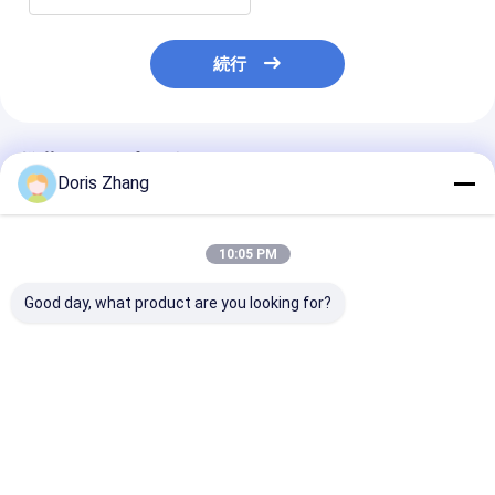
続行
推薦されたプロダクト
Doris Zhang
10:05 PM
Good day, what product are you looking for?
高温耐性チタンコイル
タイタンコイルチュー
熱交換器の水処
熱交換機 石油・ガス産
ビング蒸発器コイル熱
めのカスタマイ
業用
交換器 海水淡化
たチタンチュー
ル
ベストプライス
ベストプライス
ベストプラ