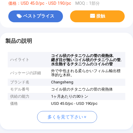
価格：USD 45.0/pc - USD 190/pc
MOQ：1部分
ベストプライス
接触
製品の説明
,
コイル状のチタニウムの管の発熱体
ハイライト
,
継ぎ目が無いコイル状のチタニウムの管
水生熱するチタニウムのコイルの管
外で中包まれる柔らかいフィルム輸出標
パッケージの詳細
準的な木枠。
ブランド名
Changsheng
モデル番号
コイル状のチタニウムの管の発熱体
供給の能力
1ヶ月あたりの30トン
価格
USD 45.0/pc - USD 190/pc
多くを見て下さい