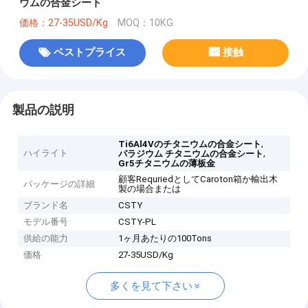
ウムの合金シート
価格：27-35USD/Kg
MOQ：10KG
ベストプライス
接触
製品の説明
,
Ti6Al4Vのチタニウムの合金シート
ハイライト
,
パラジウム チタニウムの合金シート
Gr5チタニウムの薄板金
顧客RequriedとしてCaroton箱か輸出木
パッケージの詳細
製の場合または
ブランド名
CSTY
モデル番号
CSTY-PL
供給の能力
1ヶ月あたりの100Tons
価格
27-35USD/Kg
多くを見て下さい