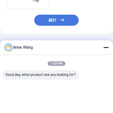
続行
推薦されたプロダクト
Anne Wang
1:33 PM
Good day, what product are you looking for?
AMST B265 チタン合
熱交換器ASTM B265
タイタンプレー
金シート熱交換器 グレ
のためのチタニウムの
換器 航空宇宙
ード 2 Ti 6al 4v Gr5
熱交換器の版のチタニ
力容器
ウム シート
ベストプライス
ベストプライス
ベストプラ