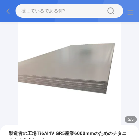
2
/
5
製造者の工場Ti6Al4V GR5産業6000mmのためのチタニ