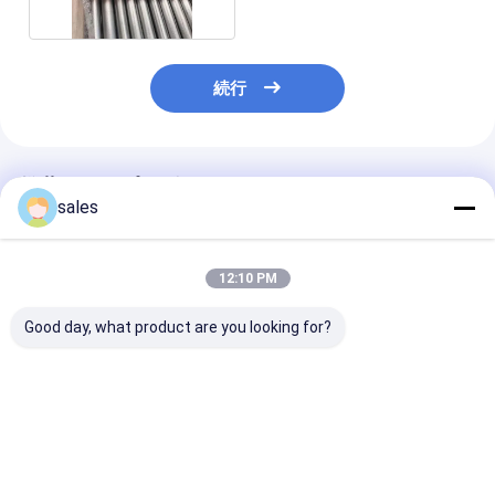
続行
推薦されたプロダクト
sales
12:10 PM
Good day, what product are you looking for?
棒のチタニウムの覆わ
爆発の担保付きのチタ
チタン付銅棒は
れた銅の爆発はチタニ
ニウムの銅版のチタニ
圧塗装に使用さ
ウムの銅を結んだ
ウムの覆われた銅の正
方形の棒
ベストプライス
ベストプライス
ベストプラ