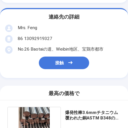
連絡先の詳細
Mrs. Feng
86 13092919327
No.26 Baotaiの道、Weibin地区、宝鶏市都市
接触
最高の価格で
爆発性棒3.6mmチタニウム
覆われた銅ASTM B348の超
伝導体