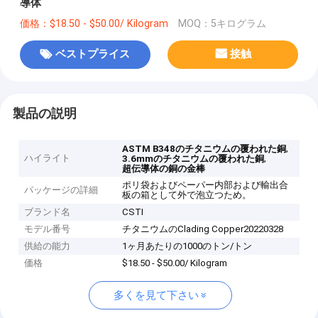
導体
価格：$18.50 - $50.00/ Kilogram
MOQ：5キログラム
ベストプライス
接触
製品の説明
,
ASTM B348のチタニウムの覆われた銅
ハイライト
,
3.6mmのチタニウムの覆われた銅
超伝導体の銅の金棒
ポリ袋およびペーパー内部および輸出合
パッケージの詳細
板の箱として外で泡立つため。
ブランド名
CSTI
モデル番号
チタニウムのClading Copper20220328
供給の能力
1ヶ月あたりの1000のトン/トン
価格
$18.50 - $50.00/ Kilogram
多くを見て下さい