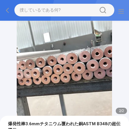
2
/
2
爆発性棒3.6mmチタニウム覆われた銅ASTM B348の超伝