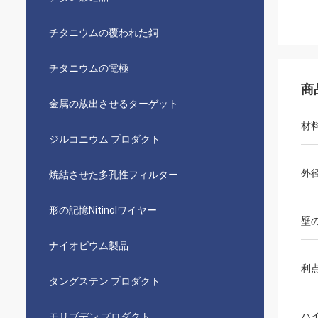
チタニウムの覆われた銅
チタニウムの電極
商
金属の放出させるターゲット
材
ジルコニウム プロダクト
外
焼結させた多孔性フィルター
形の記憶Nitinolワイヤー
壁
ナイオビウム製品
利
タングステン プロダクト
ハ
モリブデン プロダクト