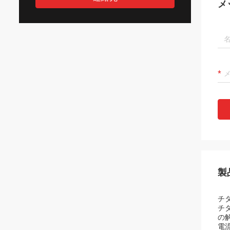
メ
製
チ
チ
の
電