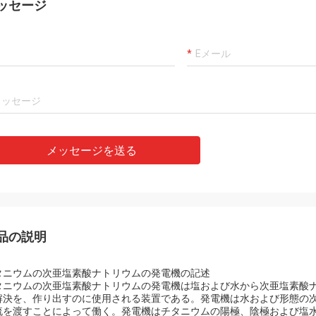
ッセージ
メッセージを送る
品の説明
タニウムの次亜塩素酸ナトリウムの発電機の記述
タニウムの次亜塩素酸ナトリウムの発電機は塩および水から次亜塩素酸ナトリウ
解決を、作り出すのに使用される装置である。発電機は水および形態の
流を渡すことによって働く。発電機はチタニウムの陽極、陰極および塩