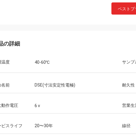
ベストプ
品の詳細
用温度
サンプ
40-60℃
の名前
DSE(寸法安定性電極)
耐久性
大動作電圧
営業生
6 v
ービスライフ
20〜30年
線径