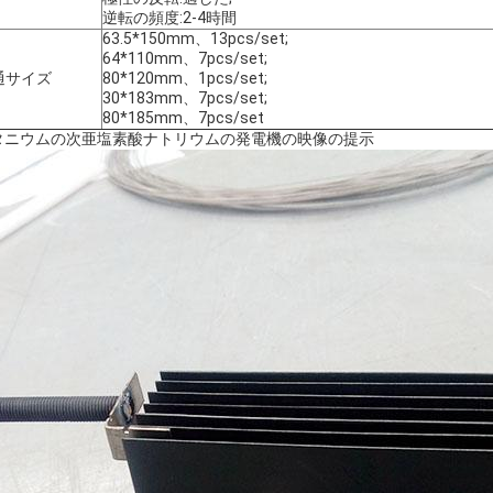
逆転の頻度:2-4時間
63.5*150mm、13pcs/set;
64*110mm、7pcs/set;
通サイズ
80*120mm、1pcs/set;
30*183mm、7pcs/set;
80*185mm、7pcs/set
タニウムの次亜塩素酸ナトリウムの発電機の映像の提示