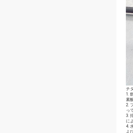
チ
1
素
2
っ
3
に
4
よ