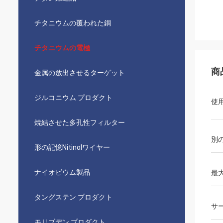
チタニウムの覆われた銅
チタニウムの電極
商
金属の放出させるターゲット
ジルコニウム プロダクト
使
焼結させた多孔性フィルター
別
形の記憶Nitinolワイヤー
ナイオビウム製品
最
タングステン プロダクト
サ
モリブデン プロダクト