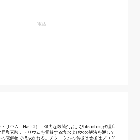
ム（NaOCl）、強力な殺菌剤およびbleaching代理店
次亜塩素酸ナトリウムを電解する塩および水の解決を通して
水の電解物で構成される。チタニウムの陽極は陰極はプロダ