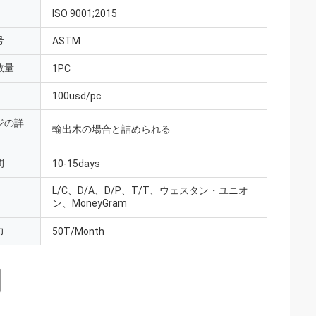
ISO 9001;2015
号
ASTM
数量
1PC
100usd/pc
ジの詳
輸出木の場合と詰められる
間
10-15days
L/C、D/A、D/P、T/T、ウェスタン・ユニオ
ン、MoneyGram
力
50T/Month