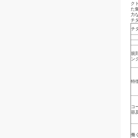
ク
た
力
チ
チ
規
ン
特
コ
容
働