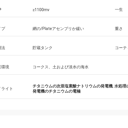
一生
P
≥1100mv
イプ
網の/Plateアセンブリか緩い
重さ
用法
貯蔵タンク
コーテ
業環境
コークス、土および淡水の海水
チタニウムの次亜塩素酸ナトリウムの発電機
,
水処理
イライト
発電機のチタニウムの電極