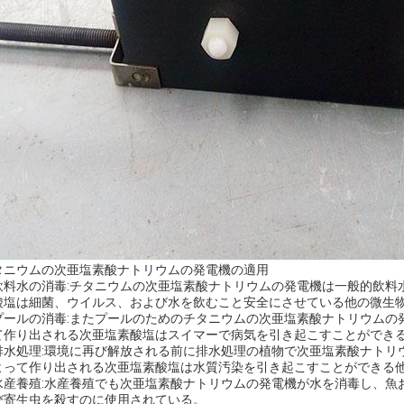
タニウムの次亜塩素酸ナトリウムの発電機の適用
. 飲料水の消毒:チタニウムの次亜塩素酸ナトリウムの発電機は一般的飲
酸塩は細菌、ウイルス、および水を飲むこと安全にさせている他の微生
. プールの消毒:またプールのためのチタニウムの次亜塩素酸ナトリウム
て作り出される次亜塩素酸塩はスイマーで病気を引き起こすことができ
. 排水処理:環境に再び解放される前に排水処理の植物で次亜塩素酸ナト
よって作り出される次亜塩素酸塩は水質汚染を引き起こすことができる
. 水産養殖:水産養殖でも次亜塩素酸ナトリウムの発電機が水を消毒し、
び寄生虫を殺すのに使用されている。