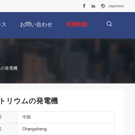
Japanese
ース
お問い合わせ
見積依頼
描
ムの発電機
述
トリウムの発電機
所
中国
名
Changsheng