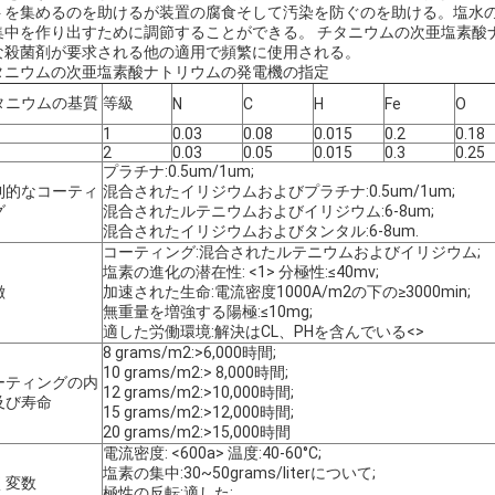
トを集めるのを助けるが装置の腐食そして汚染を防ぐのを助ける。塩水の電解物は
集中を作り出すために調節することができる。 チタニウムの次亜塩素酸
な殺菌剤が要求される他の適用で頻繁に使用される。
タニウムの次亜塩素酸ナトリウムの発電機の指定
タニウムの基質
等級
N
C
H
Fe
O
1
0.03
0.08
0.015
0.2
0.18
2
0.03
0.05
0.015
0.3
0.25
プラチナ:0.5um/1um;
則的なコーティ
混合されたイリジウムおよびプラチナ:0.5um/1um;
グ
混合されたルテニウムおよびイリジウム:6-8um;
混合されたイリジウムおよびタンタル:6-8um.
コーティング:混合されたルテニウムおよびイリジウム;
塩素の進化の潜在性: <1> 分極性:≤40mv;
徴
加速された生命:電流密度1000A/m2の下の≥3000min;
無重量を増強する陽極:≤10mg;
適した労働環境:解決はCL、PHを含んでいる<>
8 grams/m2:>6,000時間;
10 grams/m2:> 8,000時間;
ーティングの内
12 grams/m2:>10,000時間;
及び寿命
15 grams/m2:>12,000時間;
20 grams/m2:>15,000時間
電流密度: <600a> 温度:40-60°C;
塩素の集中:30~50grams/literについて;
く変数
極性の反転:適した;