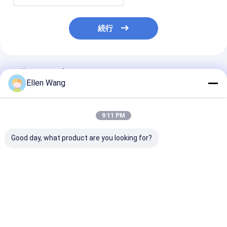
続行
推薦されたプロダクト
Ellen Wang
9:11 PM
Good day, what product are you looking for?
水素の燃料電池のガス
モノプレート チタンバ
陰極防食のため
の拡散の層のためのチ
イポーラプレート
ニウムMMOの
タニウムの感じられた
ワイヤー:
プラチナ コーティング
の陽極
ベストプライス
ベストプライス
ベストプラ