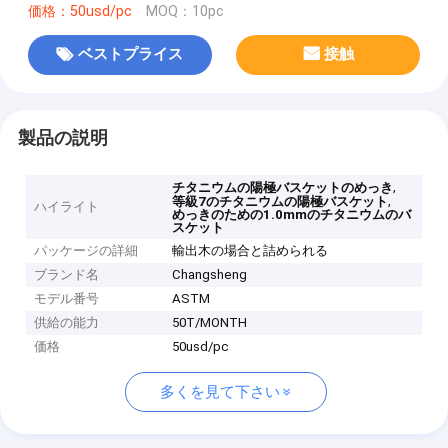
価格：50usd/pc
MOQ：10pc
ベストプライス
接触
製品の説明
,
チタニウムの陽極バスケットのめっき
,
等級7のチタニウムの陽極バスケット
ハイライト
めっきのための1.0mmのチタニウムのバ
スケット
パッケージの詳細
輸出木の場合と詰められる
ブランド名
Changsheng
モデル番号
ASTM
供給の能力
50T/MONTH
価格
50usd/pc
多くを見て下さい