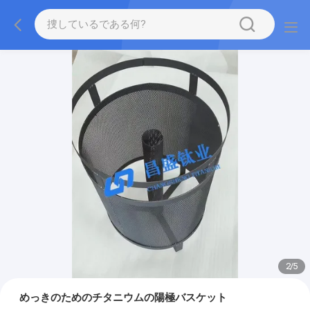
2
/
5
めっきのためのチタニウムの陽極バスケット