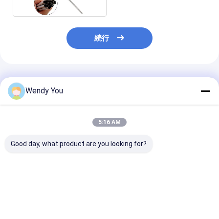
続行
推薦されたプロダクト
Wendy You
5:16 AM
Good day, what product are you looking for?
チタニウムgr1は重い
焼却式 GR5 ASTM
ASME B36 に
wallthicknessの管
B862 タイタン製 圧迫
アニールチタン
ASTM B338のチタニ
容器用 タイタン製 溶接
のカスタム長さ
ウムの管を溶接した
管
ベストプライス
ベストプライス
ベストプラ