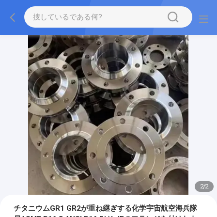
2
/
2
チタニウムGR1 GR2が重ね継ぎする化学宇宙航空海兵隊