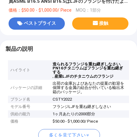
員ASME B16.5 ANSI B16.5はLJFのフランジを付けたよ
うになる
価格：$50.00 - $1,000.00/ Piece
MOQ：1部分
ベストプライス
接触
製品の説明
,
造られるフランジを重ね継ぎしなさい
PN16チタニウムはフランジを重ね継ぎ
ハイライト
する
,
産業LJFのチタニウムのフランジ
出荷の金庫およびあなたの提案の歓迎を
パッケージの詳細
保障する金属の結合が付いている輸出木
箱のパッケージ。
ブランド名
CSTY2022
モデル番号
フランジLJFを重ね継ぎしなさい
供給の能力
1ヶ月あたりの2000部分
価格
$50.00 - $1,000.00/ Piece
多くを見て下さい