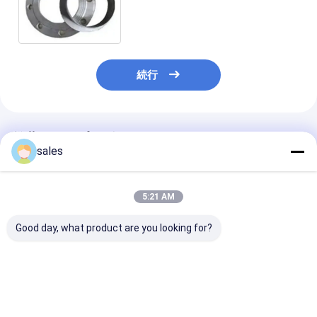
B16.5 ANSI B16.5はLJFのフラン
ジを付けたようになる
続行
推薦されたプロダクト
sales
5:21 AM
Good day, what product are you looking for?
チタン・ブラインド・
タイタン・ブライン
タイタンフレンズ
エグゼスト・フレンズ
ド・BL・フレンズ 航空
F2 溶接首フレ
合金型天然ガスパイ
宇宙 海水淡化
ASTM B381 AN
プ・フィッティング 工
B16530